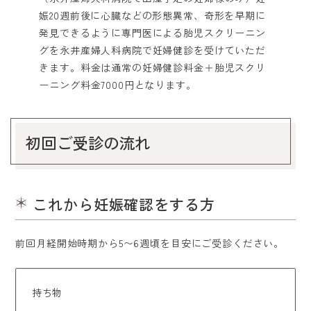
ホーム
娠20週前後に心臓などの形態異常、奇形を早期に
発見できるように専門医による胎児スクリーニン
医院紹介
グを永井産婦人科病院で妊婦健診を受けていただ
きます。料金は通常の妊婦健診料金＋胎児スクリ
診療案内
ーニング料金7000円となります。
料金表
初回ご受診の流れ
よくある質問
アクセス・診療時間
これから妊娠確認をする方
採用情報
前回月経開始時期から5〜6週頃を目安にご受診ください。
持ち物