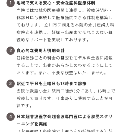
地域で支える安心・安全な産科医療体制
当院では地域の医療機関と連携し、診療時間外・
休診日にも継続して医療提供できる体制を構築し
ております。 立川市に構える本院の永井産婦人科
病院とも連携し、妊娠～出産まで切れ目のない継
続的なサポートを実現しております。
良心的な費用と明朗会計
妊婦健診ごとの料金の目安をモデル料金表に掲載
することで、出費があらかじめわかるようにして
おります。また、不要な検査はいたしません。
駅近で平日も土曜日も18時まで診療
当院は武蔵小金井駅南口徒歩3分にあり、18時まで
診療しております。仕事帰りに受診することが可
能です。
日本超音波医学会超音波専門医による胎児スクリ
ーニングを実施
（永井産婦人科病院で出産予定の妊婦様のみ）妊