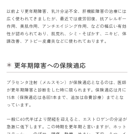
以前より更年期障害、乳汁分泌不全、肝機能障害の治療には
広く使われてきましたが、最近では疲労回復、抗アレルギー
作用、美肌作用、アンチエイジング作用、などの幅広い有効
性が認められており、肌荒れ、シミ・そばかす、ニキビ、体
調改善、アトピー皮膚炎などに使われております。
ホーム
医院紹介
更年期障害への保険適応
診療案内
プラセンタ注射（メルスモン）が保険適応となるのは、医師
が更年期障害と診断をした時に限られます。保険適応は月に
料金表
15本（保険適応は各回1本まで、追加は自費診療）までとな
っています。
よくある質問
一般に40代半ばより閉経を迎えると、エストロゲンの分泌が
アクセス・診療時間
急激に低下します。この時期を更年期と言いますが、ホット
フラッシュ、のぼせ、頭痛、動機、めまい、不安、うつ、イ