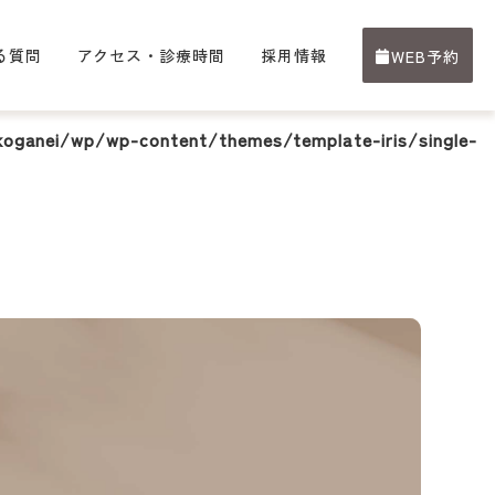
ontent/themes/template-iris/single-normal.php
on line
WEB予約
る質問
アクセス・診療時間
採用情報
koganei/wp/wp-content/themes/template-iris/single-