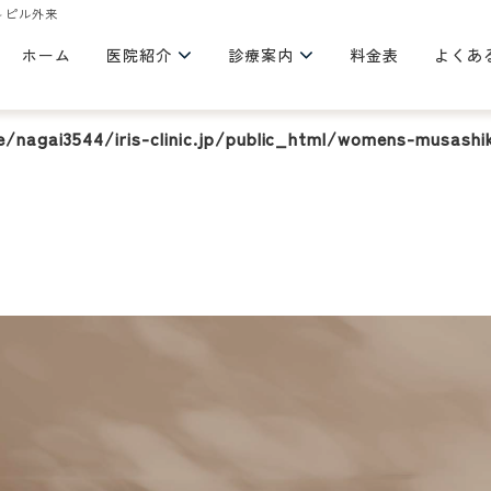
 ピル外来
clinic.jp/public_html/womens-musashikoganei/wp/wp-c
ホーム
医院紹介
診療案内
料金表
よくあ
/nagai3544/iris-clinic.jp/public_html/womens-musashi