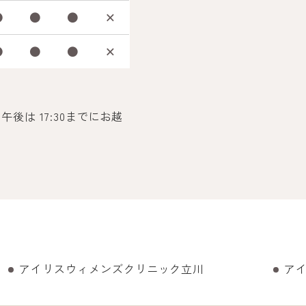
●
●
●
×
●
●
●
×
後は 17:30までにお越
アイリスウィメンズクリニック立川
ア