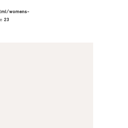
_html/womens-
ne
23