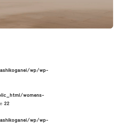
sashikoganei/wp/wp-
ublic_html/womens-
ne
22
sashikoganei/wp/wp-