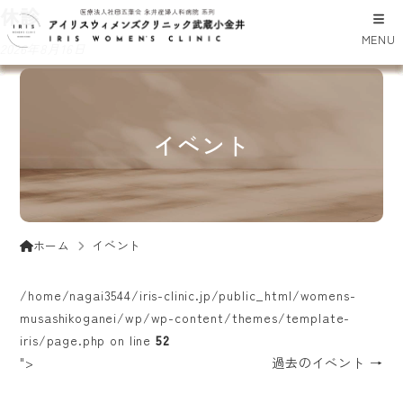
井上
岡田
休診
岡宮
休診
岩瀨
岩瀨
井上
岡田
休診
MENU
2026年8月7日
2026年8月8日
2026年8月9日
2026年8月10日
2026年8月11日
2026年8月12日
2026年8月13日
2026年8月14日
2026年8月15日
2026年8月16日
イベント
イベント
ホーム
/home/nagai3544/iris-clinic.jp/public_html/womens-
musashikoganei/wp/wp-content/themes/template-
iris/page.php on line
52
">
過去のイベント
→