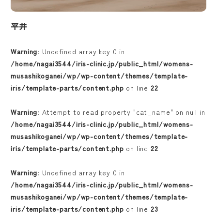
平井
Warning
: Undefined array key 0 in
/home/nagai3544/iris-clinic.jp/public_html/womens-
musashikoganei/wp/wp-content/themes/template-
iris/template-parts/content.php
on line
22
Warning
: Attempt to read property "cat_name" on null in
/home/nagai3544/iris-clinic.jp/public_html/womens-
musashikoganei/wp/wp-content/themes/template-
iris/template-parts/content.php
on line
22
ホーム
Warning
: Undefined array key 0 in
/home/nagai3544/iris-clinic.jp/public_html/womens-
医院紹介
musashikoganei/wp/wp-content/themes/template-
iris/template-parts/content.php
on line
23
診療案内