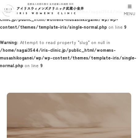
Warning
: Undefined array key 0 in
/home/nagai3544/iris-
MENU
clinic.jp/public_html/womens-musashikoganei/wp/wp-
content/themes/template-iris/single-normal.php
on line
9
Warning
: Attempt to read property "slug" on null in
/home/nagai3544/iris-clinic.jp/public_html/womens-
musashikoganei/wp/wp-content/themes/template-iris/single-
normal.php
on line
9