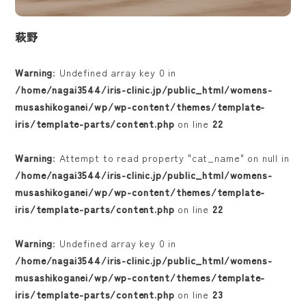
萩野
Warning
: Undefined array key 0 in
/home/nagai3544/iris-clinic.jp/public_html/womens-
musashikoganei/wp/wp-content/themes/template-
iris/template-parts/content.php
on line
22
Warning
: Attempt to read property "cat_name" on null in
/home/nagai3544/iris-clinic.jp/public_html/womens-
musashikoganei/wp/wp-content/themes/template-
iris/template-parts/content.php
on line
22
ホーム
Warning
: Undefined array key 0 in
/home/nagai3544/iris-clinic.jp/public_html/womens-
医院紹介
musashikoganei/wp/wp-content/themes/template-
iris/template-parts/content.php
on line
23
診療案内