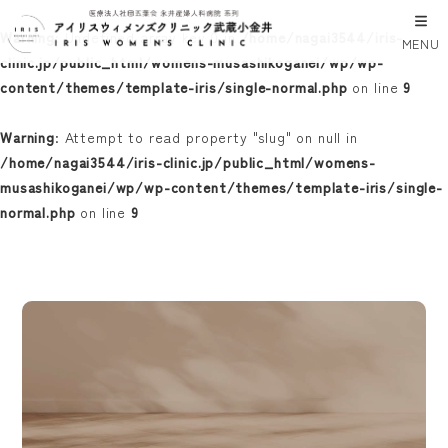
Warning
: Undefined array key 0 in
/home/nagai3544/iris-
MENU
clinic.jp/public_html/womens-musashikoganei/wp/wp-
content/themes/template-iris/single-normal.php
on line
9
Warning
: Attempt to read property "slug" on null in
/home/nagai3544/iris-clinic.jp/public_html/womens-
musashikoganei/wp/wp-content/themes/template-iris/single-
normal.php
on line
9